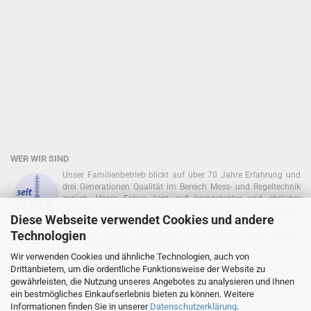
WER WIR SIND
Unser Familienbetrieb blickt auf über 70 Jahre Erfahrung und
drei Generationen Qualität im Bereich Mess- und Regeltechnik
zurück. Unser Fokus liegt auf kompetenter und ehrlicher
Beratung in enger Zusammenarbeit mit namhaften Herstellern
Diese Webseite verwendet Cookies und andere
zurück!
Technologien
In unserem Onlineshop können Sie absolut sicher einkaufen. Dafür sind wir
seit 2010 Mitglied im Deutschen Händlerbund:
Wir verwenden Cookies und ähnliche Technologien, auch von
Drittanbietern, um die ordentliche Funktionsweise der Website zu
gewährleisten, die Nutzung unseres Angebotes zu analysieren und Ihnen
ein bestmögliches Einkaufserlebnis bieten zu können. Weitere
Informationen finden Sie in unserer
Datenschutzerklärung
.