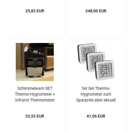
5091.47 in neuer
Ausführung
25,82 EUR
248,00 EUR
Schimmelwarn SET
3er Set Thermo-
Thermo-Hygrometer +
Hygrometer zum
Infrarot Thermometer
Sparpreis aber aktuell
nur noch in
Gehäusefarbe weiss
52,52 EUR
41,56 EUR
oder schwarz