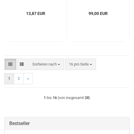
schwarz
schwarz
13,87 EUR
99,00 EUR
Sortieren nach
pro Seite
Sortieren nach
16 pro Seite
1
2
»
1
bis
16
(von insgesamt
28
)
Bestseller