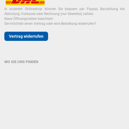
In unserem Onlineshop können Sie bequem per Paypal, Barzahlung bei
Abholung, Vorkasse oder Rechnung (nur Gewerbe) zahlen.
Neue Öffnungszeiten beachten!
Sie möchten einen Vertrag oder eine Bestellung widerrufen?
Vertrag widerrufen
WO SIE UNS FINDEN