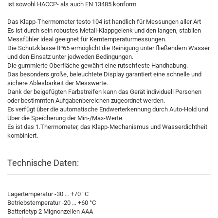
ist sowohl HACCP- als auch EN 13485 konform.
Das Klapp-Thermometer testo 104 ist handlich für Messungen aller Art
Es ist durch sein robustes Metall-Klappgelenk und den langen, stabilen
Messfühler ideal geeignet für Kerntemperaturmessungen.
Die Schutzklasse IP65 ermöglicht die Reinigung unter fließendem Wasser
und den Einsatz unter jedweden Bedingungen.
Die gummierte Oberfläche gewährt eine rutschfeste Handhabung.
Das besonders große, beleuchtete Display garantiert eine schnelle und
sichere Ablesbarkeit der Messwerte.
Dank der beigefügten Farbstreifen kann das Gerät individuell Personen
oder bestimmten Aufgabenbereichen zugeordnet werden.
Es verfügt über die automatische Endwerterkennung durch Auto-Hold und
Über die Speicherung der Min-/Max-Werte.
Es ist das 1.Thermometer, das Klapp-Mechanismus und Wasserdichtheit
kombiniert.
Technische Daten:
Lagertemperatur -30 … +70 °C
Betriebstemperatur -20 … +60 °C
Batterietyp 2 Mignonzellen AAA