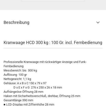
Beschreibung
Kranwaage HCD 300 kg : 100 Gr. incl. Fernbedienung
Professionelle Kranwaage mit rückwärtiger Anzeige und Funk-
Fernbedienung
Messbereich: bis 300 kg
Auflösung 100 gr
Nettogewicht 1,1 kg
Gehäuse: A x B x C 150 x 79 x 97
D x E x F x G 276 x 250 x 26 x 18 mm
Aufhängeöse Öffnung 28 mm
Haken mit Sicherheitsverschluß, drehbar, Öffnung 25 mm
Gesamtlänge 390 mm
■ LCD-Display mit Ziffernhöhe 28 mm