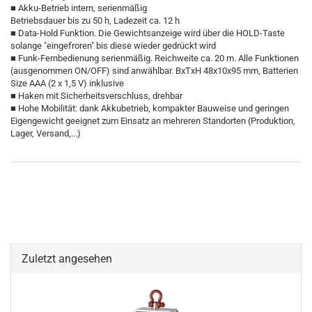
■ Akku-Betrieb intern, serienmäßig
Betriebsdauer bis zu 50 h, Ladezeit ca. 12 h
■ Data-Hold Funktion. Die Gewichtsanzeige wird über die HOLD-Taste
solange "eingefroren" bis diese wieder gedrückt wird
■ Funk-Fernbedienung serienmäßig. Reichweite ca. 20 m. Alle Funktionen
(ausgenommen ON/OFF) sind anwählbar. BxTxH 48x10x95 mm, Batterien
Size AAA (2 x 1,5 V) inklusive
■ Haken mit Sicherheitsverschluss, drehbar
■ Hohe Mobilität: dank Akkubetrieb, kompakter Bauweise und geringen
Eigengewicht geeignet zum Einsatz an mehreren Standorten (Produktion,
Lager, Versand,...)
Zuletzt angesehen