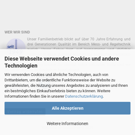
WER WIR SIND
Unser Familienbetrieb blickt auf über 70 Jahre Erfahrung und
drei Generationen Qualität im Bereich Mess- und Regeltechnik
zurück. Unser Fokus liegt auf kompetenter und ehrlicher
Beratung in enger Zusammenarbeit mit namhaften Herstellern
Diese Webseite verwendet Cookies und andere
zurück!
Technologien
In unserem Onlineshop können Sie absolut sicher einkaufen. Dafür sind wir
seit 2010 Mitglied im Deutschen Händlerbund:
Wir verwenden Cookies und ähnliche Technologien, auch von
Drittanbietern, um die ordentliche Funktionsweise der Website zu
gewährleisten, die Nutzung unseres Angebotes zu analysieren und Ihnen
ein bestmögliches Einkaufserlebnis bieten zu können. Weitere
Informationen finden Sie in unserer
Datenschutzerklärung
.
Alle Akzeptieren
Vertrag widerrufen
Weitere Informationen
Webshop
by Gambio.de © 2026