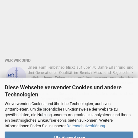
WER WIR SIND
Unser Familienbetrieb blickt auf über 70 Jahre Erfahrung und
drei Generationen Qualität im Bereich Mess- und Regeltechnik
zurück. Unser Fokus liegt auf kompetenter und ehrlicher
Beratung in enger Zusammenarbeit mit namhaften Herstellern
Diese Webseite verwendet Cookies und andere
zurück!
Technologien
In unserem Onlineshop können Sie absolut sicher einkaufen. Dafür sind wir
seit 2010 Mitglied im Deutschen Händlerbund:
Wir verwenden Cookies und ähnliche Technologien, auch von
Drittanbietern, um die ordentliche Funktionsweise der Website zu
gewährleisten, die Nutzung unseres Angebotes zu analysieren und Ihnen
ein bestmögliches Einkaufserlebnis bieten zu können. Weitere
Informationen finden Sie in unserer
Datenschutzerklärung
.