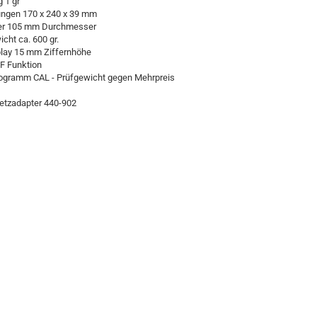
 1 gr
gen 170 x 240 x 39 mm
er 105 mm Durchmesser
cht ca. 600 gr.
lay 15 mm Ziffernhöhe
 Funktion
rogramm CAL - Prüfgewicht gegen Mehrpreis
Netzadapter 440-902