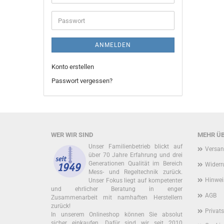
Mail-
Adresse
Passwort
ANMELDEN
Konto erstellen
Passwort vergessen?
WER WIR SIND
MEHR ÜB
Unser Familienbetrieb blickt auf
Versan
über 70 Jahre Erfahrung und drei
Generationen Qualität im Bereich
Widerr
Mess- und Regeltechnik zurück.
Hinwei
Unser Fokus liegt auf kompetenter
und ehrlicher Beratung in enger
AGB
Zusammenarbeit mit namhaften Herstellern
zurück!
Privat
In unserem Onlineshop können Sie absolut
sicher einkaufen. Dafür sind wir seit 2010