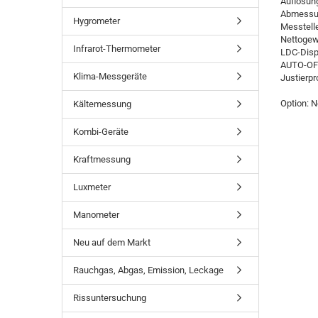
Auflösung
Abmessun
Hygrometer
Messtell
Nettogewi
Infrarot-Thermometer
LDC-Disp
AUTO-OFF
Klima-Messgeräte
Justierp
Option: 
Kältemessung
Kombi-Geräte
Kraftmessung
Luxmeter
Manometer
Neu auf dem Markt
Rauchgas, Abgas, Emission, Leckage
Rissuntersuchung