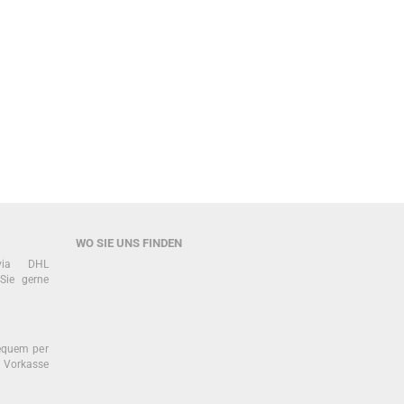
WO SIE UNS FINDEN
 via DHL
Sie gerne
equem per
 Vorkasse