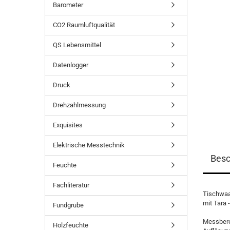
Barometer
CO2 Raumluftqualität
QS Lebensmittel
Datenlogger
Druck
Drehzahlmessung
Exquisites
Elektrische Messtechnik
Besc
Feuchte
Fachliteratur
Tischwaag
mit Tara 
Fundgrube
Messberei
Holzfeuchte