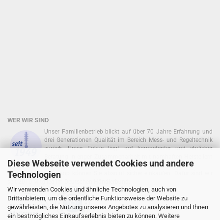
WER WIR SIND
Unser Familienbetrieb blickt auf über 70 Jahre Erfahrung und
drei Generationen Qualität im Bereich Mess- und Regeltechnik
zurück. Unser Fokus liegt auf kompetenter und ehrlicher
Beratung in enger Zusammenarbeit mit namhaften Herstellern
Diese Webseite verwendet Cookies und andere
zurück!
Technologien
In unserem Onlineshop können Sie absolut sicher einkaufen. Dafür sind wir
seit 2010 Mitglied im Deutschen Händlerbund:
Wir verwenden Cookies und ähnliche Technologien, auch von
Drittanbietern, um die ordentliche Funktionsweise der Website zu
gewährleisten, die Nutzung unseres Angebotes zu analysieren und Ihnen
ein bestmögliches Einkaufserlebnis bieten zu können. Weitere