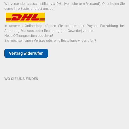
Wir versenden ausschließlich via DHL (versichertem Versand). Oder holen Sie
gerne Ihre Bestellung bei uns ab!
In unserem Onlineshop können Sie bequem per Paypal, Barzahlung bei
Abholung, Vorkasse oder Rechnung (nur Gewerbe) zahlen.
Neue Öffnungszeiten beachten!
Sie möchten einen Vertrag oder eine Bestellung widerrufen?
Vertrag widerrufen
WO SIE UNS FINDEN