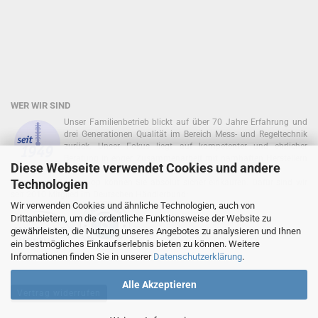
WER WIR SIND
Unser Familienbetrieb blickt auf über 70 Jahre Erfahrung und
drei Generationen Qualität im Bereich Mess- und Regeltechnik
zurück. Unser Fokus liegt auf kompetenter und ehrlicher
Beratung in enger Zusammenarbeit mit namhaften Herstellern
Diese Webseite verwendet Cookies und andere
zurück!
Technologien
In unserem Onlineshop können Sie absolut sicher einkaufen. Dafür sind wir
seit 2010 Mitglied im Deutschen Händlerbund:
Wir verwenden Cookies und ähnliche Technologien, auch von
Drittanbietern, um die ordentliche Funktionsweise der Website zu
gewährleisten, die Nutzung unseres Angebotes zu analysieren und Ihnen
ein bestmögliches Einkaufserlebnis bieten zu können. Weitere
Informationen finden Sie in unserer
Datenschutzerklärung
.
Alle Akzeptieren
Vertrag widerrufen