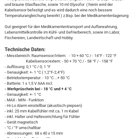
und braune Glasflasche, sowie 10 ml Glysofor ( hierin wird der
Kabelsensor befestigt und es wird dadurch eine noch bessere
Temperaturangleichung bewirkt ) z.Bsp. bei der Medikamentenlagerung
Gut geeignet für den Medikamententransport und Aufbewahrung,
Lebensmittelkontrolle im Kühl- und Gefrierbereich, sowie im Labor,
Fischereien, Landwirtschaft und Hobby.
Technische Daten:
- Messbereich: Raumsensor/Intern: - 10 + 60 °C / - 14°F - 122 °F
Kabelsensor/extern: - 50 + 70 °C / - 58 °F / - 158 °F
- Auflösung: 0,1 °C / 0, 1 °F
- Genauigkeit: +- 1 °C ( 1,2°F-2,4°F)
- Betriebstemperatur: - 10 °C ...+ 50 °C
- Batterie: 1 x 1,5 V AAA incl.
- Werkprüschein bei - 18 °C und + 4 °C
- Genauigkeit: +- 1 °C
- MAX - MIN - Funktion
- Hi-Lo Alarm einstellbar (akustisch-piepsen)
- inkl. 25 mm Kabelfühler mit ca. 1 m Kabel
- inkl. Halter und Haltevorrichtung für Fühler
- Gerät magnetisch
- °C / °F umschaltbar
- Abmessungen: 68 x 40 x 15 mm