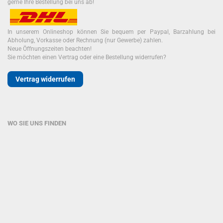
gerne Ihre Bestellung bei uns ab!
In unserem Onlineshop können Sie bequem per Paypal, Barzahlung bei
Abholung, Vorkasse oder Rechnung (nur Gewerbe) zahlen.
Neue Öffnungszeiten beachten!
Sie möchten einen Vertrag oder eine Bestellung widerrufen?
Vertrag widerrufen
WO SIE UNS FINDEN