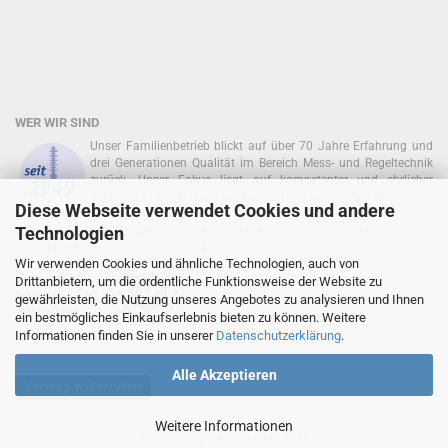
WER WIR SIND
Unser Familienbetrieb blickt auf über 70 Jahre Erfahrung und
drei Generationen Qualität im Bereich Mess- und Regeltechnik
zurück. Unser Fokus liegt auf kompetenter und ehrlicher
Beratung in enger Zusammenarbeit mit namhaften Herstellern
Diese Webseite verwendet Cookies und andere
zurück!
Technologien
In unserem Onlineshop können Sie absolut sicher einkaufen. Dafür sind wir
seit 2010 Mitglied im Deutschen Händlerbund:
Wir verwenden Cookies und ähnliche Technologien, auch von
Drittanbietern, um die ordentliche Funktionsweise der Website zu
gewährleisten, die Nutzung unseres Angebotes zu analysieren und Ihnen
ein bestmögliches Einkaufserlebnis bieten zu können. Weitere
Informationen finden Sie in unserer
Datenschutzerklärung
.
Alle Akzeptieren
Vertrag widerrufen
Weitere Informationen
Webshop
by Gambio.de © 2026