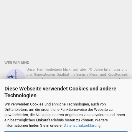
WER WIR SIND
Unser Familienbetrieb blickt auf über 70 Jahre Erfahrung und
drei Generationen Qualität im Bereich Mess- und Regeltechnik
zurück. Unser Fokus liegt auf kompetenter und ehrlicher
Beratung in enger Zusammenarbeit mit namhaften Herstellern
Diese Webseite verwendet Cookies und andere
zurück!
Technologien
In unserem Onlineshop können Sie absolut sicher einkaufen. Dafür sind wir
seit 2010 Mitglied im Deutschen Händlerbund:
Wir verwenden Cookies und ähnliche Technologien, auch von
Drittanbietern, um die ordentliche Funktionsweise der Website zu
gewährleisten, die Nutzung unseres Angebotes zu analysieren und Ihnen
ein bestmögliches Einkaufserlebnis bieten zu können. Weitere
Informationen finden Sie in unserer
Datenschutzerklärung
.