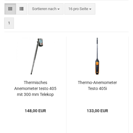
Sortieren nach
pro Seite
Sortieren nach
16 pro Seite
1
Thermisches
Thermo-Anemometer
Anemometer testo 405
Testo 405i
mit 300 mm Telekop
148,00 EUR
133,00 EUR