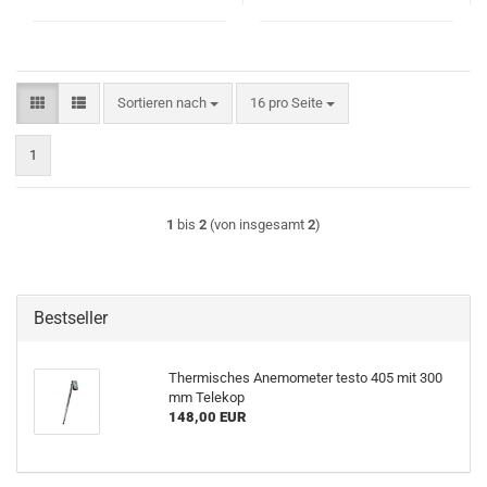
Sortieren nach
pro Seite
Sortieren nach
16 pro Seite
1
1
bis
2
(von insgesamt
2
)
Bestseller
Thermisches Anemometer testo 405 mit 300
mm Telekop
148,00 EUR