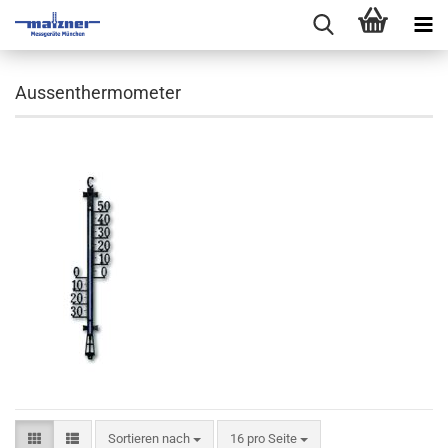
Aussenthermometer
Sortieren nach
pro Seite
Sortieren nach
16 pro Seite