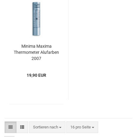
Minima Maxima
Thermometer Alufarben
2007
19,90 EUR
Sortieren nach
pro Seite
Sortieren nach
16 pro Seite