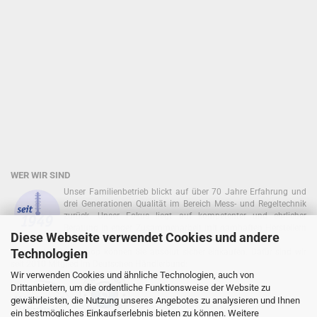
WER WIR SIND
Unser Familienbetrieb blickt auf über 70 Jahre Erfahrung und
drei Generationen Qualität im Bereich Mess- und Regeltechnik
zurück. Unser Fokus liegt auf kompetenter und ehrlicher
Beratung in enger Zusammenarbeit mit namhaften Herstellern
Diese Webseite verwendet Cookies und andere
zurück!
Technologien
In unserem Onlineshop können Sie absolut sicher einkaufen. Dafür sind wir
seit 2010 Mitglied im Deutschen Händlerbund:
Wir verwenden Cookies und ähnliche Technologien, auch von
Drittanbietern, um die ordentliche Funktionsweise der Website zu
gewährleisten, die Nutzung unseres Angebotes zu analysieren und Ihnen
ein bestmögliches Einkaufserlebnis bieten zu können. Weitere