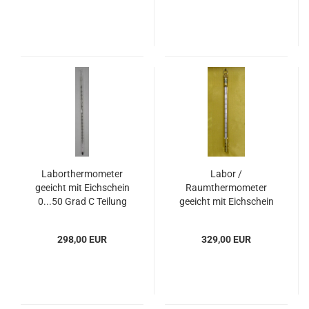
Laborthermometer
Labor /
geeicht mit Eichschein
Raumthermometer
0...50 Grad C Teilung
geeicht mit Eichschein
0,5 Grad C
0...50 Grad C Teilung
0,5 Grad C mit
298,00 EUR
329,00 EUR
Messingschutzhülse
zum aufhängen