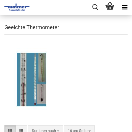
Geeichte Thermometer
Sortieren nach
pro Seite
Sortieren nach
16 pro Seite