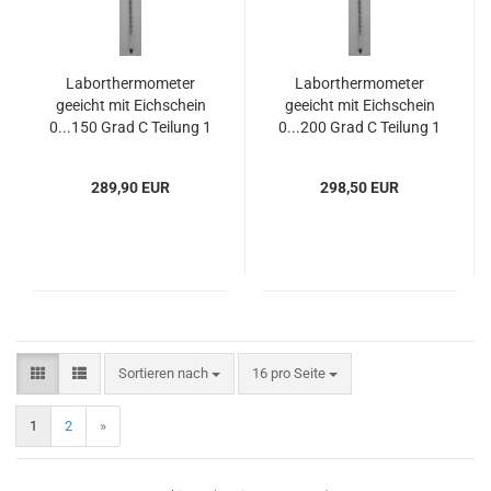
Laborthermometer
Laborthermometer
geeicht mit Eichschein
geeicht mit Eichschein
0...150 Grad C Teilung 1
0...200 Grad C Teilung 1
Grad C
Grad C
289,90 EUR
298,50 EUR
Sortieren nach
pro Seite
Sortieren nach
16 pro Seite
1
2
»