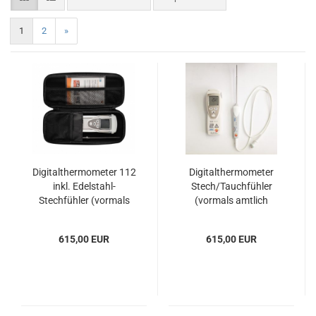
1
2
»
Digitalthermometer 112
Digitalthermometer
inkl. Edelstahl-
Stech/Tauchfühler
Stechfühler (vormals
(vormals amtlich
amtlich geeicht mit
geeicht mit Eichschein)
Eichschein) jetzt
jetzt /
615,00 EUR
615,00 EUR
Konformitätsbewertet
Konformitätsbewertet