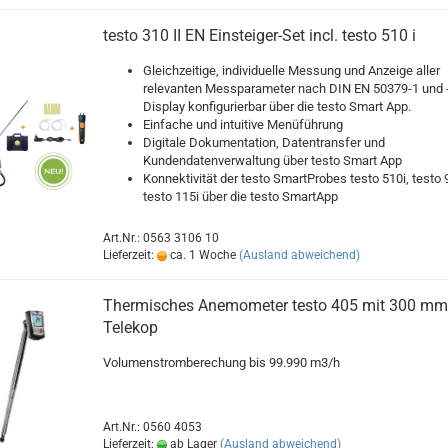
testo 310 II EN Einsteiger-Set incl. testo 510 i
Gleichzeitige, individuelle Messung und Anzeige aller
relevanten Messparameter nach DIN EN 50379-1 und -
Display konfigurierbar über die testo Smart App.
Einfache und intuitive Menüführung
Digitale Dokumentation, Datentransfer und
Kundendatenverwaltung über testo Smart App
Konnektivität der testo SmartProbes testo 510i, testo 
testo 115i über die testo SmartApp
Art.Nr.: 0563 3106 10
Lieferzeit:
ca. 1 Woche
(Ausland abweichend)
Thermisches Anemometer testo 405 mit 300 mm
Telekop
Volumenstromberechung bis 99.990 m3/h
Art.Nr.: 0560 4053
Lieferzeit:
ab Lager
(Ausland abweichend)