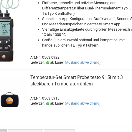
Einfache, schnelle und präzise Messung der
Differenztemperatur über Dual-Thermoelement Typ K (
TE Typ K enthalten)
Schnelle In-App-Konfiguration, Grafikverlauf, Second 
und Messdatenspeicher in der testo Smart App
Vielfältige Einsatzgebiete durch großen Messbereich 
°C bis 1000 °C
Große Fühlerauswahl optional und kompatibel mit
handelsüblichen TE Typ K Fühlern
Art.Nr.: 0563 0922
Lieferzeit:
ab Lager
(Ausland abweichend)
Temperatur-Set Smart Probe testo 915i mit 3
steckbaren Temperaturfühlern
Art.Nr.: 0563 5915
Lieferzeit:
ab Lager
(Ausland abweichend)