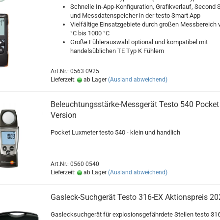
Schnelle In-App-Konfiguration, Grafikverlauf, Second 
und Messdatenspeicher in der testo Smart App
Vielfältige Einsatzgebiete durch großen Messbereich 
°C bis 1000 °C
Große Fühlerauswahl optional und kompatibel mit
handelsüblichen TE Typ K Fühlern
Art.Nr.: 0563 0925
Lieferzeit:
ab Lager
(Ausland abweichend)
Beleuchtungsstärke-Messgerät Testo 540 Pocket
Version
Pocket Luxmeter testo 540 - klein und handlich
Art.Nr.: 0560 0540
Lieferzeit:
ab Lager
(Ausland abweichend)
Gasleck-Suchgerät Testo 316-EX Aktionspreis 20
Gaslecksuchgerät für explosionsgefährdete Stellen testo 31