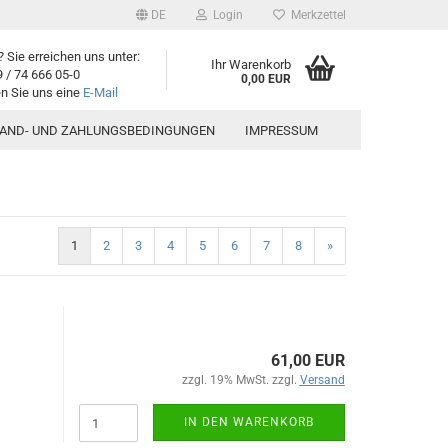
DE
Login
Merkzettel
 Sie erreichen uns unter:
Ihr Warenkorb
9 / 74 666 05-0
0,00 EUR
n Sie uns eine
E-Mail
SAND- UND ZAHLUNGSBEDINGUNGEN
IMPRESSUM
1
2
3
4
5
6
7
8
»
61,00 EUR
zzgl. 19% MwSt. zzgl.
Versand
IN DEN WARENKORB