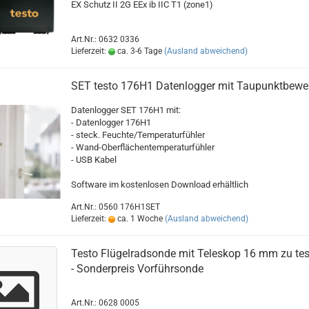
EX Schutz II 2G EEx ib IIC T1 (zone1)
Art.Nr.: 0632 0336
Lieferzeit:
ca. 3-6 Tage
(Ausland abweichend)
SET testo 176H1 Datenlogger mit Taupunktbewe
Datenlogger SET 176H1 mit:
- Datenlogger 176H1
- steck. Feuchte/Temperaturfühler
- Wand-Oberflächentemperaturfühler
- USB Kabel
Software im kostenlosen Download erhältlich
Art.Nr.: 0560 176H1SET
Lieferzeit:
ca. 1 Woche
(Ausland abweichend)
Testo Flügelradsonde mit Teleskop 16 mm zu te
- Sonderpreis Vorführsonde
Art.Nr.: 0628 0005