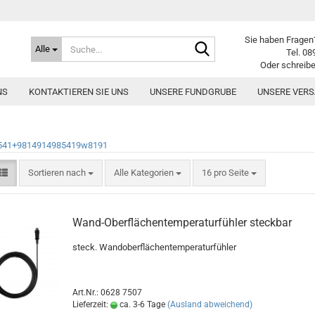
Sie haben Fragen?
Suche...
Alle
Tel. 08
Oder schreibe
NS
KONTAKTIEREN SIE UNS
UNSERE FUNDGRUBE
UNSERE VER
541+9814914985419w8191
Sortieren nach
pro Seite
Sortieren nach
Alle Kategorien
16 pro Seite
Wand-Oberflächentemperaturfühler steckbar
steck. Wandoberflächentemperaturfühler
Art.Nr.: 0628 7507
Lieferzeit:
ca. 3-6 Tage
(Ausland abweichend)